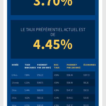
3.70%
LE TAUX PRÉFÉRENTIEL ACTUEL EST
DE
4.45%
DURÉE
TAUX
PAIEMENT
NOS
PAIEMENT
ÉCONOMIES
BANCAIRES
PAR 100 000 $
TAUX
PAR 100 000 $
6 Mois
7.89%
$756.21
4.59%
$558.49
$197.72
1 Année
6.15%
$648.75
4.59%
$558.49
$90.26
2 Ans
5.44%
$606.90
4.39%
$547.37
$59.53
3 Ans
4.62%
$560.16
4.34%
$544.61
$15.55
4 Ans
6.01%
$640.40
4.39%
$547.37
$93.03