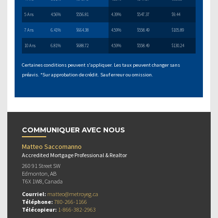
5 Ans
4.56%
$556.81
4.39%
$547.37
$9.44
7 Ans
6.41%
$664.38
4.59%
$558.49
$105.89
10 Ans
6.81%
$688.72
4.59%
$558.49
$130.24
Certaines conditions peuvent s'appliquer. Les taux peuvent changer sans
préavis. *Sur approbation de crédit. Sauf erreur ou omission.
COMMUNIQUER AVEC NOUS
Matteo Saccomanno
Accredited Mortgage Professional & Realtor
260 91 Street SW
Edmonton, AB
T6X 1W8, Canada
Courriel:
matteo@metroyeg.ca
Téléphone:
780-266-1166
Télécopieur:
1-866-382-2963